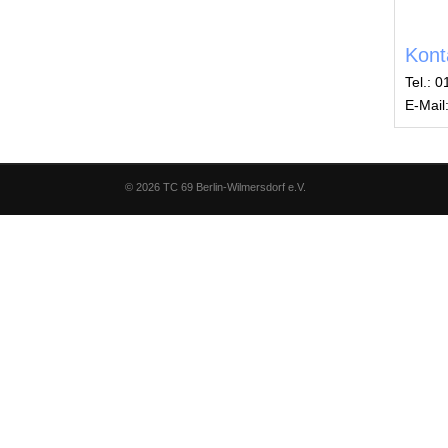
Kont
Tel.: 
E-Mail
© 2026 TC 69 Berlin-Wilmersdorf e.V.