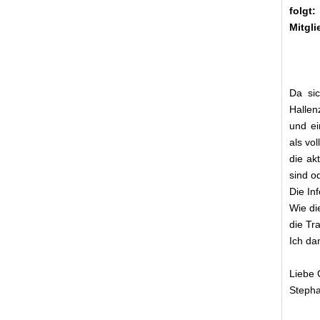
folgt
Mitgl
Da si
Hallen
und ei
als vo
die ak
sind od
Die In
Wie di
die Tra
Ich da
Liebe
Steph