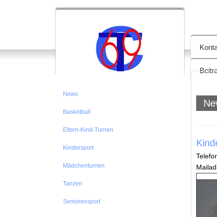
TC 69
Konta
Beitr
News
Ne
Basketball
Eltern-Kind-Turnen
Kind
Kindersport
Telef
Mädchenturnen
Mailad
Tanzen
Seniorensport