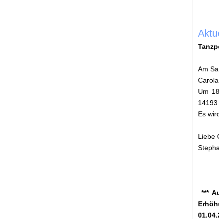
Aktu
Tanzp
Am Sam
Carol
Um 18.
14193 
Es wir
Liebe
Steph
*** A
Erhöh
01.04