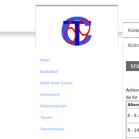
TC 69
Kont
Beit
News
Mä
Basketball
Eltern-Kind-Turnen
Achtun
Kindersport
da für
Alter
Mädchenturnen
6 - 9 
Tanzen
Seniorensport
9 - 1