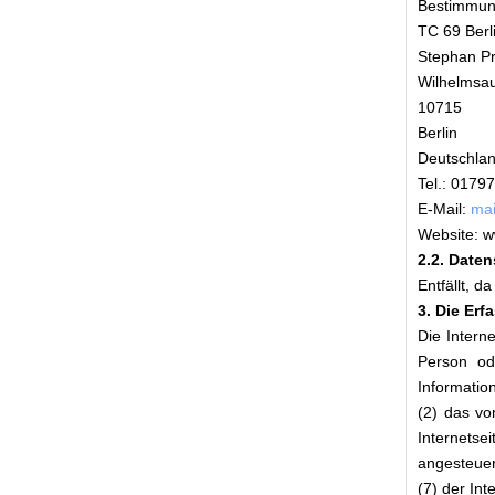
Bestimmung
TC 69 Berl
Stephan Pr
Wilhelmsa
10715
Berlin
Deutschla
Tel.: 0179
E-Mail:
mai
Website: w
2.2. Date
Entfällt, d
3. Die Er
Die Intern
Person od
Informatio
(2) das vo
Internetse
angesteuer
(7) der In