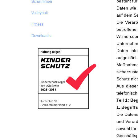
besteht für
Schwimmen
Daten wie 
Volleyball
auf dem Se
Die Verar
Fitness
betroffene
Downloads
Wilmersdo
Unternehme
Daten inf
aufgeklärt
Maßnahmen 
sicherzust
Schutz nic
Aus diese
telefonisch
Teil 1: B
1. Begrif
Die Datens
und Verord
sowohl für 
Geschäftsp