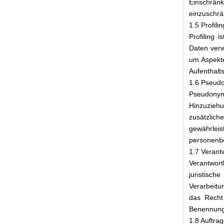
Einschränk
einzuschrä
1.5 Profilin
Profiling 
Daten verw
um Aspekte
Aufenthalt
1.6 Pseud
Pseudonym
Hinzuziehu
zusätzlic
gewährleis
personenbe
1.7 Verantw
Verantwortl
juristisch
Verarbeitu
das Recht 
Benennung 
1.8 Auftrag