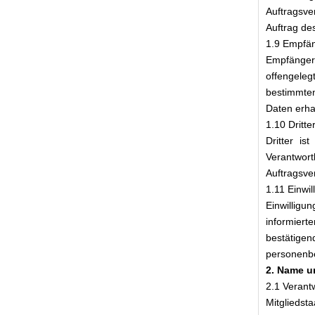
Auftragsve
Auftrag des
1.9 Empfä
Empfänger
offengele
bestimmte
Daten erha
1.10 Dritte
Dritter is
Verantwort
Auftragsve
1.11 Einwil
Einwilligun
informiert
bestätige
personenbe
2. Name un
2.1 Verant
Mitgliedst