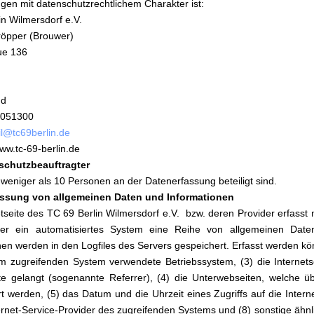
en mit datenschutzrechtlichem Charakter ist:
in Wilmersdorf e.V.
öpper (Brouwer)
ue 136
nd
7051300
l@tc69berlin.de
ww.tc-69-berlin.de
nschutzbeauftragter
a weniger als 10 Personen an der Datenerfassung beteiligt sind.
fassung von allgemeinen Daten und Informationen
etseite des TC 69 Berlin Wilmersdorf e.V. bzw. deren Provider erfasst m
er ein automatisiertes System eine Reihe von allgemeinen Date
nen werden in den Logfiles des Servers gespeichert. Erfasst werden k
m zugreifenden System verwendete Betriebssystem, (3) die Internets
ite gelangt (sogenannte Referrer), (4) die Unterwebseiten, welche ü
t werden, (5) das Datum und die Uhrzeit eines Zugriffs auf die Internet
ternet-Service-Provider des zugreifenden Systems und (8) sonstige äh