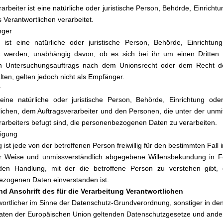
rarbeiter ist eine natürliche oder juristische Person, Behörde, Einric
 Verantwortlichen verarbeitet.
nger
 ist eine natürliche oder juristische Person, Behörde, Einricht
gt werden, unabhängig davon, ob es sich bei ihr um einen Dritten
n Untersuchungsauftrags nach dem Unionsrecht oder dem Recht de
lten, gelten jedoch nicht als Empfänger.
r
t eine natürliche oder juristische Person, Behörde, Einrichtung o
lichen, dem Auftragsverarbeiter und den Personen, die unter der unmi
rarbeiters befugt sind, die personenbezogenen Daten zu verarbeiten.
ligung
g ist jede von der betroffenen Person freiwillig für den bestimmten Fall i
er Weise und unmissverständlich abgegebene Willensbekundung in Fo
nden Handlung, mit der die betroffene Person zu verstehen gibt, 
zogenen Daten einverstanden ist.
d Anschrift des für die Verarbeitung Verantwortlichen
wortlicher im Sinne der Datenschutz-Grundverordnung, sonstiger in de
aaten der Europäischen Union geltenden Datenschutzgesetze und ande