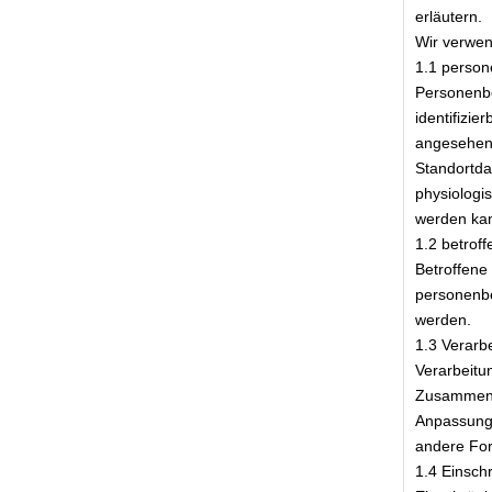
erläutern.
Wir verwen
1.1 perso
Personenbez
identifizie
angesehen,
Standortd
physiologis
werden ka
1.2 betrof
Betroffene 
personenbe
werden.
1.3 Verarb
Verarbeitu
Zusammenh
Anpassung 
andere For
1.4 Einsch