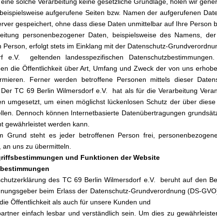
 eine solche Verarbeitung keine gesetzliche Grundlage, holen wir genere
beispielsweise aufgerufene Seiten bzw. Namen der aufgerufenen Date
rver gespeichert, ohne dass diese Daten unmittelbar auf Ihre Person
beitung personenbezogener Daten, beispielsweise des Namens, der 
n Person, erfolgt stets im Einklang mit der Datenschutz-Grundverordnu
rf e.V. geltenden landesspezifischen Datenschutzbestimmungen. 
n die Öffentlichkeit über Art, Umfang und Zweck der von uns erhob
ormieren. Ferner werden betroffene Personen mittels dieser Date
. Der TC 69 Berlin Wilmersdorf e.V. hat als für die Verarbeitung Vera
umgesetzt, um einen möglichst lückenlosen Schutz der über diese 
ellen. Dennoch können Internetbasierte Datenübertragungen grundsätzl
ht gewährleistet werden kann.
m Grund steht es jeder betroffenen Person frei, personenbezogene
, an uns zu übermitteln.
egriffsbestimmungen und Funktionen der Website
fsbestimmungen
chutzerklärung des TC 69 Berlin Wilmersdorf e.V. beruht auf den Begr
nungsgeber beim Erlass der Datenschutz-Grundverordnung (DS-GVO) 
die Öffentlichkeit als auch für unsere Kunden und
artner einfach lesbar und verständlich sein. Um dies zu gewährleiste