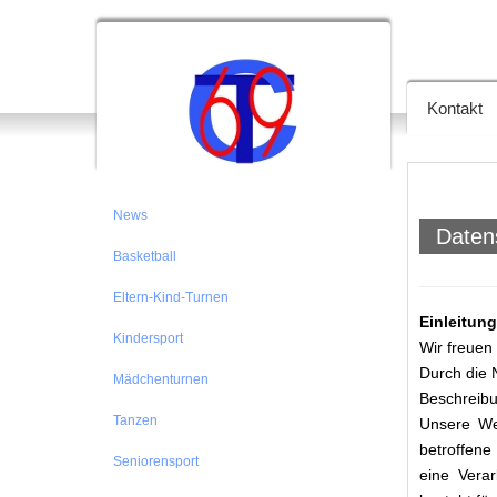
TC 69 Ber
Kontakt
News
Daten
Basketball
Eltern-Kind-Turnen
Einleitung
Kindersport
Wir freuen
Durch die 
Mädchenturnen
Beschreibu
Tanzen
Unsere We
betroffene
Seniorensport
eine Verar