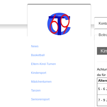
TC 69
Kont
Beit
News
Ki
Basketball
Eltern-Kind-Turnen
Achtun
Kindersport
da für
Alter
Mädchenturnen
5 - 6 
Tanzen
Seniorensport
7 - 9 